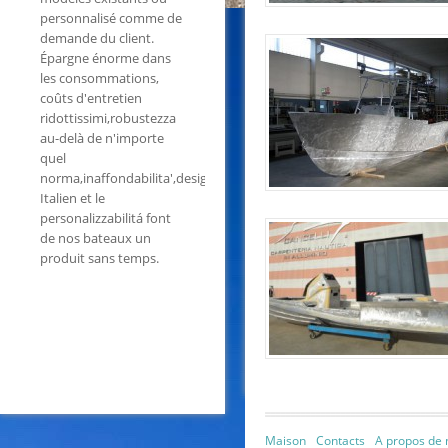
personnalisé comme de
demande du client.
Épargne énorme dans
les consommations,
coûts d'entretien
ridottissimi,robustezza
au-delà de n'importe
quel
norma,inaffondabilita',design
Italien et le
personalizzabilitá font
de nos bateaux un
produit sans temps.
Maison
Contacts
A propos de