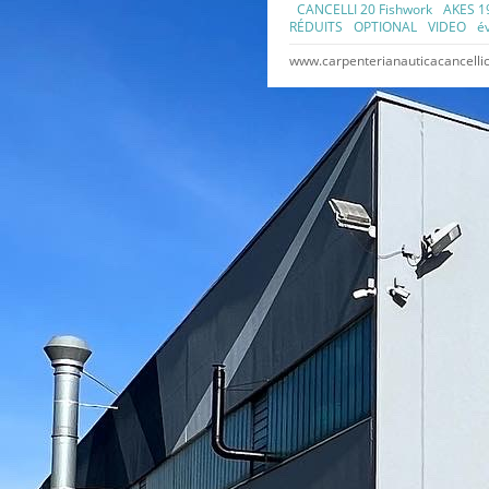
CANCELLI 20 Fishwork
AKES 1
RÉDUITS
OPTIONAL
VIDEO
é
www.carpenterianauticacancellic