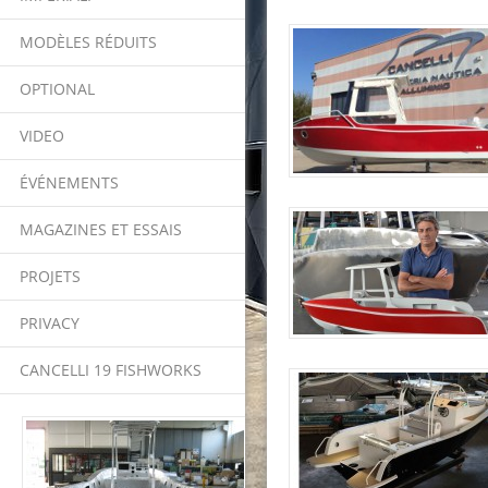
MODÈLES RÉDUITS
OPTIONAL
VIDEO
ÉVÉNEMENTS
MAGAZINES ET ESSAIS
PROJETS
PRIVACY
CANCELLI 19 FISHWORKS